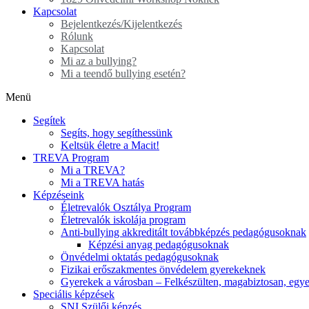
Kapcsolat
Bejelentkezés/Kijelentkezés
Rólunk
Kapcsolat
Mi az a bullying?
Mi a teendő bullying esetén?
Menü
Segítek
Segíts, hogy segíthessünk
Keltsük életre a Macit!
TREVA Program
Mi a TREVA?
Mi a TREVA hatás
Képzéseink
Életrevalók Osztálya Program
Életrevalók iskolája program
Anti-bullying akkreditált továbbképzés pedagógusoknak
Képzési anyag pedagógusoknak
Önvédelmi oktatás pedagógusoknak
Fizikai erőszakmentes önvédelem gyerekeknek
Gyerekek a városban – Felkészülten, magabiztosan, egye
Speciális képzések
SNI Szülői képzés