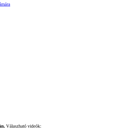
ámára
ján.
Válaszható videók: