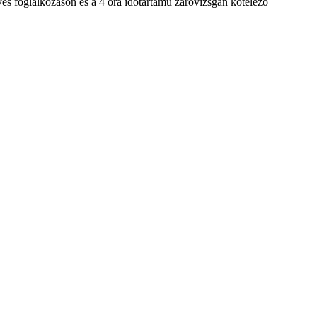
élyes foglalkozáson és a 4 óra időtartamú záróvizsgán kötelező