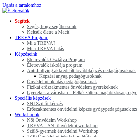
Ugrás a tartalomhoz
Segítek
Segíts, hogy segíthessünk
Keltsük életre a Macit!
TREVA Program
Mi a TREVA?
Mi a TREVA hatás
Képzéseink
Életrevalók Osztálya Program
Életrevalók iskolája program
Anti-bullying akkreditált továbbképzés pedagógusoknak
Képzési anyag pedagógusoknak
Önvédelmi oktatás pedagógusoknak
Fizikai erőszakmentes önvédelem gyerekeknek
Gyerekek a városban – Felkészülten, magabiztosan, egye
Speciális képzések
SNI Szülői képzés
Erőszakmentes önvédelmi képzés gyógypedagógusok sz
Workshopok
Női Önvédelm Workshop
TREVA – SNI önvédelmi workshop
Szülő-gyermek énvédelmi Workshop
1829 Önvédelmi Workshop Nőknek