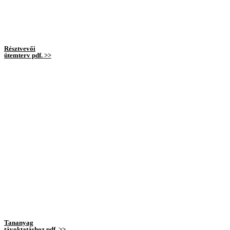
Résztvevői
ütemterv pdf. >>
Tananyag
távoktatáshoz pdf. >>