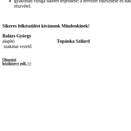
gyakorlati vizsga sikeres teljesítése; a tervezet elkészítése és 
részvétel.
Sikeres felkészülést kívánunk Mindenkinek!
Balázs György
alapító
Topánka Szilárd
szakmai vezető
Oktatási
kézikönyv pdf. >>