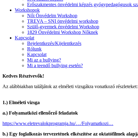
Erőszakmentes önvédelmi képzés gyógypedagógusok sz
Workshopok
Női Önvédelm Workshop
TREVA – SNI önvédelmi workshop
Szülő-gyermek énvédelmi Workshop
1829 Önvédelmi Workshop Nőknek
Kapcsolat
Bejelentkezés/Kijelentkezés
Rólunk
Kapcsolat
Mi az a bullying?
Mi a teendő bullying esetén?
Kedves Résztvevők!
Az alábbiakban találjátok az elméleti vizsgákra vonatkozó részleteket:
1.) Elméleti vizsga
a.) Folyamatközi ellenőrző feladatok
https://www.eletrevalokprogramja.hu/…/Folyamatkozi…
b.) Egy foglalkozás tervezetének elkészítése az oktatófilmek alap