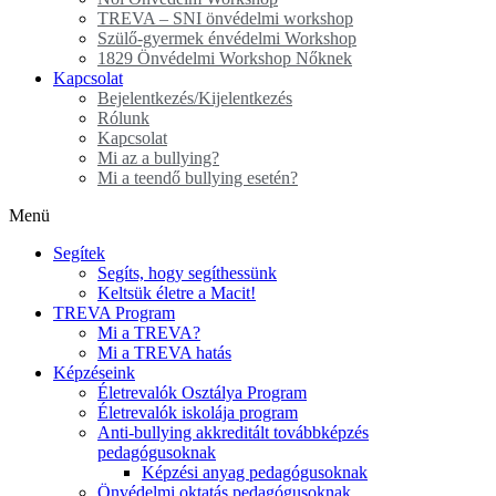
TREVA – SNI önvédelmi workshop
Szülő-gyermek énvédelmi Workshop
1829 Önvédelmi Workshop Nőknek
Kapcsolat
Bejelentkezés/Kijelentkezés
Rólunk
Kapcsolat
Mi az a bullying?
Mi a teendő bullying esetén?
Menü
Segítek
Segíts, hogy segíthessünk
Keltsük életre a Macit!
TREVA Program
Mi a TREVA?
Mi a TREVA hatás
Képzéseink
Életrevalók Osztálya Program
Életrevalók iskolája program
Anti-bullying akkreditált továbbképzés
pedagógusoknak
Képzési anyag pedagógusoknak
Önvédelmi oktatás pedagógusoknak