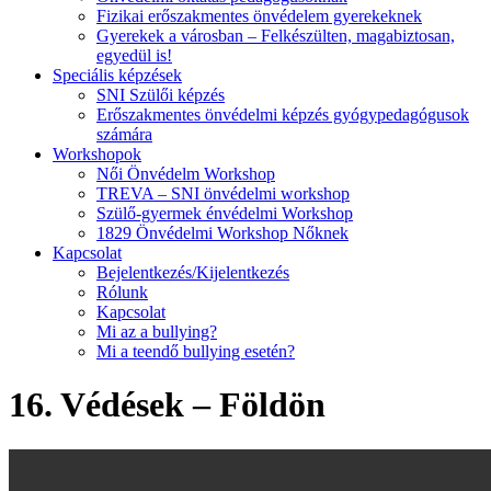
Fizikai erőszakmentes önvédelem gyerekeknek
Gyerekek a városban – Felkészülten, magabiztosan,
egyedül is!
Speciális képzések
SNI Szülői képzés
Erőszakmentes önvédelmi képzés gyógypedagógusok
számára
Workshopok
Női Önvédelm Workshop
TREVA – SNI önvédelmi workshop
Szülő-gyermek énvédelmi Workshop
1829 Önvédelmi Workshop Nőknek
Kapcsolat
Bejelentkezés/Kijelentkezés
Rólunk
Kapcsolat
Mi az a bullying?
Mi a teendő bullying esetén?
16. Védések – Földön