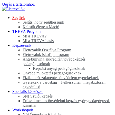
Ugrás a tartalomhoz
Segítek
Segíts, hogy segíthessünk
Keltsük életre a Macit!
TREVA Program
Mi a TREVA?
Mi a TREVA hatás
Képzéseink
Életrevalók Osztálya Program
Életrevalók iskolája program
Anti-bullying akkreditált továbbképzés
pedagógusoknak
Képzési anyag pedagógusoknak
Önvédelmi oktatás pedagógusoknak
Fizikai erőszakmentes önvédelem gyerekeknek
Gyerekek a városban – Felkészülten, magabiztosan,
egyedül is!
Speciális képzések
SNI Szülői képzés
Erőszakmentes önvédelmi képzés gyógypedagógusok
számára
Workshopok
Női Önvédelm Workshop